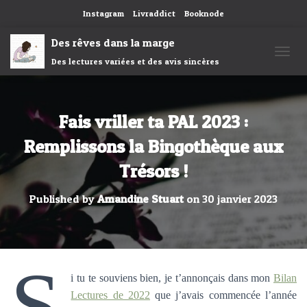
Instagram
Livraddict
Booknode
Des rêves dans la marge
Des lectures variées et des avis sincères
OUVRI
Fais vriller ta PAL 2023 :
Remplissons la Bingothèque aux
Trésors !
Published by
Amandine Stuart
on
30 janvier 2023
S
i tu te souviens bien, je t’annonçais dans mon
Bilan
Lectures de 2022
que j’avais commencée l’année