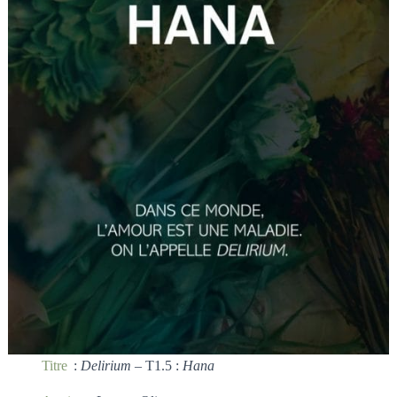
Titre
:
Delirium
– T1.5 :
Hana