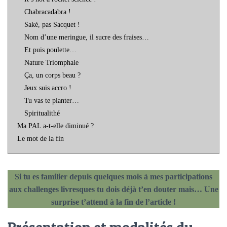
Chabracadabra !
Saké, pas Sacquet !
Nom d’une meringue, il sucre des fraises…
Et puis poulette…
Nature Triomphale
Ça, un corps beau ?
Jeux suis accro !
Tu vas te planter…
Spiritualithé
Ma PAL a-t-elle diminué ?
Le mot de la fin
Si tu es familier depuis quelques mois à mes participations
aux challenges livresques tu dois déjà t’en douter mais… Une
surprise t’attend à la fin de l’article !