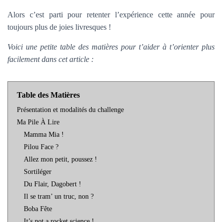
Alors c’est parti pour retenter l’expérience cette année pour
toujours plus de joies livresques !
Voici une petite table des matières pour t’aider à t’orienter plus
facilement dans cet article :
Table des Matières
Présentation et modalités du challenge
Ma Pile À Lire
Mamma Mia !
Pilou Face ?
Allez mon petit, poussez !
Sortiléger
Du Flair, Dagobert !
Il se tram’ un truc, non ?
Boba Fête
It’s not a rocket science !