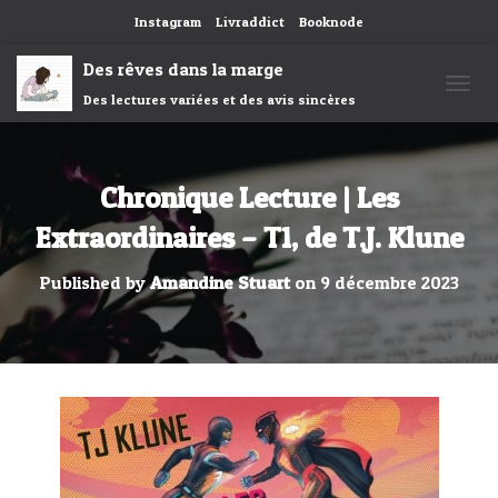
Instagram
Livraddict
Booknode
Des rêves dans la marge
Des lectures variées et des avis sincères
OUVRI
Chronique Lecture | Les
Extraordinaires – T1, de T.J. Klune
Published by
Amandine Stuart
on
9 décembre 2023