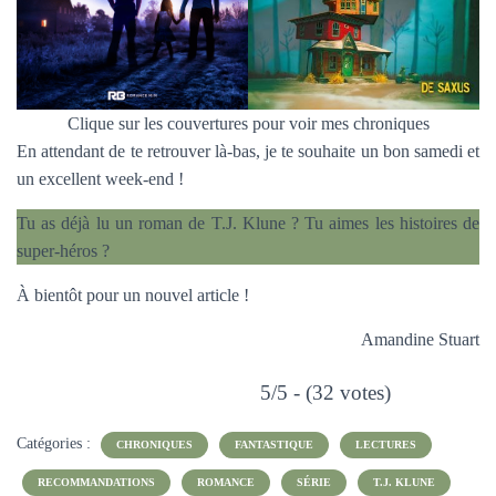
Clique sur les couvertures pour voir mes chroniques
En attendant de te retrouver là-bas, je te souhaite un bon samedi et
un excellent week-end !
Tu as déjà lu un roman de T.J. Klune ? Tu aimes les histoires de
super-héros ?
À bientôt pour un nouvel article !
Amandine Stuart
5/5 - (32 votes)
Catégories :
CHRONIQUES
FANTASTIQUE
LECTURES
RECOMMANDATIONS
ROMANCE
SÉRIE
T.J. KLUNE