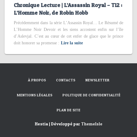
Chronique Lecture | L’Assassin Royal – T12 :
L’Homme Noir, de Robin Hobb
Précédemment dans la série L’Assassin Royal… Le Résumé de
L’Homme Noir Devoir et les siens accostent enfin sur l’île
d’Aslevjal. C’est au cœur de cet enfer de glace que le prince
doit honorer sa promesse :
Lire la suite
À PROPOS
CONTACTS
NEWSLETTER
MENTIONS LÉGALES
POLITIQUE DE CONFIDENTIALITÉ
PLAN DE SITE
Hestia | Développé par
ThemeIsle