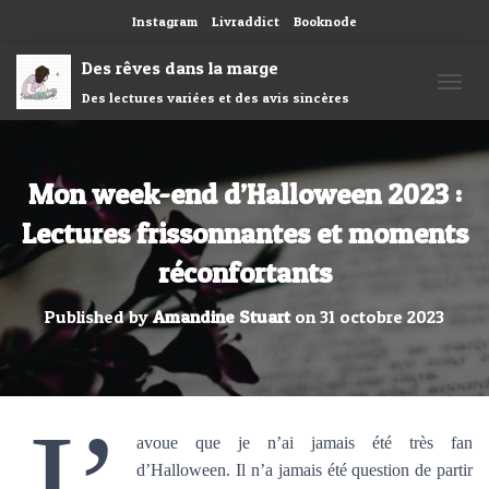
Instagram
Livraddict
Booknode
Des rêves dans la marge
Des lectures variées et des avis sincères
OUVRI
Mon week-end d’Halloween 2023 :
Lectures frissonnantes et moments
réconfortants
Published by
Amandine Stuart
on
31 octobre 2023
J’
avoue que je n’ai jamais été très fan
d’Halloween. Il n’a jamais été question de partir