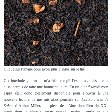
Clique sur l’image pour avoir plus d’infos sur le thé
Cet interlude gourmand m’a bien rempli l’estomac, mais il m’a
aussi permis de faire une bonne coupure. En fin d’après-midi mon
esprit était donc totalement disponible pour s’ouvrir à une
nouvelle lecture. Je me suis alors penchée sur
Les Sorcières de
Salem
d’Arthur Miller, une pièce de théâtre du milieu du XXe
siècle dont je n’avais jamais entendu parler jusqu’à ce que