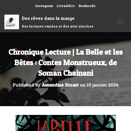
Instagram
Livraddict
Booknode
Des rêves dans la marge
Des lectures variées et des avis sincères
OUVRI
Chronique Lecture | La Belle et les
Bêtes : Contes Monstrueux, de
Soman Chainani
Published by
Amandine Stuart
on
10 janvier 2024