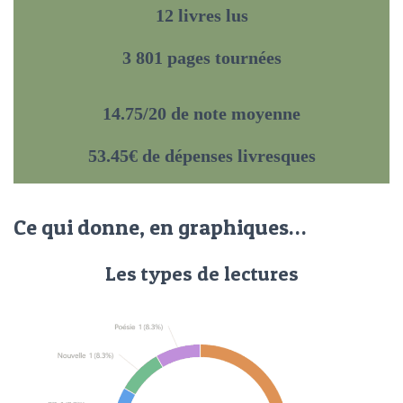
12 livres lus
3 801 pages tournées
14.75/20 de note moyenne
53.45€ de dépenses livresques
Ce qui donne, en graphiques…
Les types de lectures