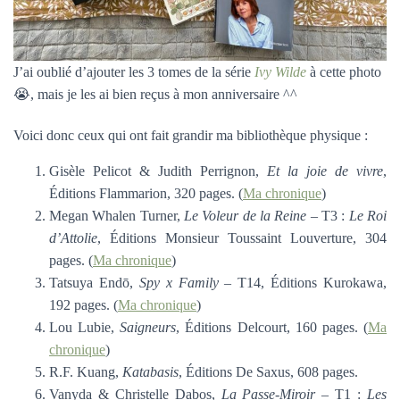
J’ai oublié d’ajouter les 3 tomes de la série
Ivy Wilde
à cette photo
😭, mais je les ai bien reçus à mon anniversaire ^^
Voici donc ceux qui ont fait grandir ma bibliothèque physique :
Gisèle Pelicot & Judith Perrignon,
Et la joie de vivre
,
Éditions Flammarion, 320 pages. (
Ma chronique
)
Megan Whalen Turner,
Le Voleur de la Reine
– T3 :
Le Roi
d’Attolie
, Éditions Monsieur Toussaint Louverture, 304
pages. (
Ma chronique
)
Tatsuya Endō,
Spy x Family
– T14, Éditions Kurokawa,
192 pages. (
Ma chronique
)
Lou Lubie,
Saigneurs
, Éditions Delcourt, 160 pages. (
Ma
chronique
)
R.F. Kuang,
Katabasis
, Éditions De Saxus, 608 pages.
Vanyda & Christelle Dabos,
La Passe-Miroir
– T1 :
Les