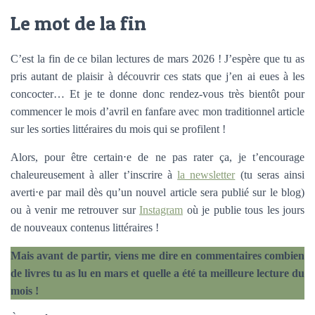
Le mot de la fin
C’est la fin de ce bilan lectures de mars 2026 ! J’espère que tu as
pris autant de plaisir à découvrir ces stats que j’en ai eues à les
concocter… Et je te donne donc rendez-vous très bientôt pour
commencer le mois d’avril en fanfare avec mon traditionnel article
sur les sorties littéraires du mois qui se profilent !
Alors, pour être certain⋅e de ne pas rater ça, je t’encourage
chaleureusement à aller t’inscrire à
la newsletter
(tu seras ainsi
averti⋅e par mail dès qu’un nouvel article sera publié sur le blog)
ou à venir me retrouver sur
Instagram
où je publie tous les jours
de nouveaux contenus littéraires !
Mais avant de partir, viens me dire en commentaires combien
de livres tu as lu en mars et quelle a été ta meilleure lecture du
mois !