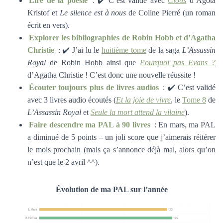
Lire de la poésie
: ✔️ C’est validé avec
Clous
d’Agota
Kristof et
Le silence est à nous
de Coline Pierré (un roman
écrit en vers).
Explorer les bibliographies de Robin Hobb et d’Agatha
Christie
: ✔️ J’ai lu le
huitième tome
de la saga
L’Assassin
Royal
de Robin Hobb ainsi que
Pourquoi pas Evans ?
d’Agatha Christie ! C’est donc une nouvelle réussite !
Écouter toujours plus de livres audios
: ✔️ C’est validé
avec 3 livres audio écoutés (
Et la joie de vivre
, le
Tome 8
de
L’Assassin Royal
et
Seule la mort attend la vilaine
).
Faire descendre ma PAL à 90 livres
: En mars, ma PAL
a diminué de 5 points – un joli score que j’aimerais réitérer
le mois prochain (mais ça s’annonce déjà mal, alors qu’on
n’est que le 2 avril ^^).
Évolution de ma PAL sur l’année