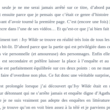
 seule je ne me serai jamais arrêté sur ce titre, d’abord p
t ensuite parce que je pensais que c’était ce genre d’histoire
avant d’avoir tourné la première page. C’est (encore une fois)
cre dans l’une de ses vidéos… Et qu’est-ce que j’ai bien fait 
aiment tort :
Ivy Wilde
se trouve en réalité très loin de tous les
 bit-lit. D’abord parce que la partie qui est privilégiée dans ce
la vie personnelle (et amoureuse) des personnages. Enfin ell
 est secondaire et préfère laisser la place à l’enquête et a
e est parfaitement équilibrée sur ces deux points : on ne man
 faire d’overdose non plus. Ce fut donc une véritable surprise,
est prolongée lorsque j’ai découvert qu’
Ivy Wilde
était en 
 détonnant qui ne s’arrête jamais et enquête digne d’Agatha
e je ne suis vraiment pas adepte des enquêtes en littératur
, je trouve qu’on en voit bien assez à la télé et je parviens p