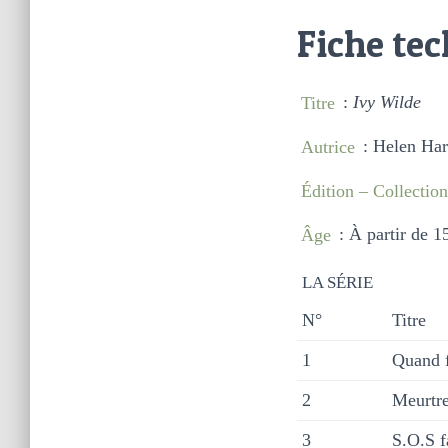
Fiche te
Titre
:
Ivy Wilde
Autrice
: Helen Ha
Édition – Collection
Âge
: À partir de 1
LA SÉRIE
N°
Titre
1
Quand f
2
Meurtre
3
S.O.S f