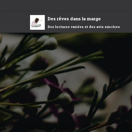
Des rêves dans la marge
Des lectures variées et des avis sincères