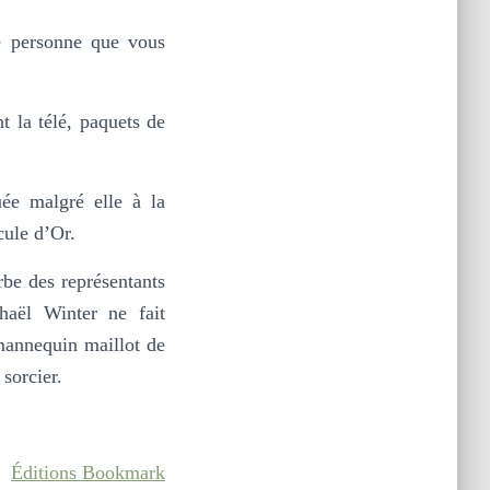
e personne que vous
t la télé, paquets de
uée malgré elle à la
cule d’Or.
rbe des représentants
haël Winter ne fait
 mannequin maillot de
 sorcier.
Éditions Bookmark