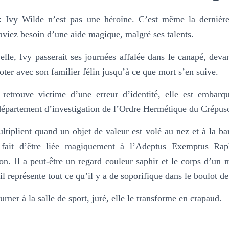
 : Ivy Wilde n’est pas une héroïne. C’est même la dernièr
 aviez besoin d’une aide magique, malgré ses talents.
 elle, Ivy passerait ses journées affalée dans le canapé, devan
oter avec son familier félin jusqu’à ce que mort s’en suive.
retrouve victime d’une erreur d’identité, elle est embarq
département d’investigation de l’Ordre Hermétique du Crépus
tiplient quand un objet de valeur est volé au nez et à la ba
 fait d’être liée magiquement à l’Adeptus Exemptus Rap
ion. Il a peut-être un regard couleur saphir et le corps d’un
il représente tout ce qu’il y a de soporifique dans le boulot de
ourner à la salle de sport, juré, elle le transforme en crapaud.