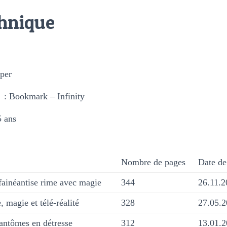
chnique
rper
: Bookmark – Infinity
5 ans
Nombre de pages
Date de
ainéantise rime avec magie
344
26.11.2
, magie et télé-réalité
328
27.05.
antômes en détresse
312
13.01.