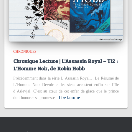
CHRONIQUES
Chronique Lecture | L’Assassin Royal – T12 :
L’Homme Noir, de Robin Hobb
Précédemment dans la série L’Assassin Royal… Le Résumé de
L’Homme Noir Devoir et les siens accostent enfin sur l’île
d’Aslevjal. C’est au cœur de cet enfer de glace que le prince
doit honorer sa promesse :
Lire la suite