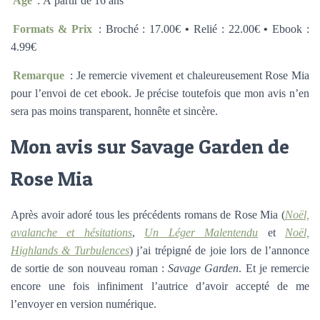
Âge
: À partir de 16 ans
Formats & Prix
: Broché : 17.00€
•
Relié : 22.00€
•
Ebook :
4.99€
Remarque
: Je remercie vivement et chaleureusement Rose Mia
pour l’envoi de cet ebook. Je précise toutefois que mon avis n’en
sera pas moins transparent, honnête et sincère.
Mon avis sur Savage Garden de
Rose Mia
Après avoir adoré tous les précédents romans de Rose Mia (
Noël,
avalanche et hésitations
,
Un Léger Malentendu
et
Noël,
Highlands & Turbulences
) j’ai trépigné de joie lors de l’annonce
de sortie de son nouveau roman :
Savage Garden
. Et je remercie
encore une fois infiniment l’autrice d’avoir accepté de me
l’envoyer en version numérique.