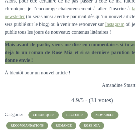
Alors, pour être certain⋅e de ne pas passer à côté de ma future
chronique, je t’encourage chaleureusement à aller t’inscrire à
la
newsletter
(tu seras ainsi averti⋅e par mail dès qu’un nouvel article
sera publié sur le blog) ou à venir me retrouver sur
Instagram
où je
publie tous les jours de nouveaux contenus littéraires !
Mais avant de partir, viens me dire en commentaires si tu as
déjà lu un roman de Rose Mia et si sa dernière parution te
donne envie !
À bientôt pour un nouvel article !
Amandine Stuart
4.9/5 - (31 votes)
Catégories :
CHRONIQUES
LECTURES
NEW ADULT
RECOMMANDATIONS
ROMANCE
ROSE MIA