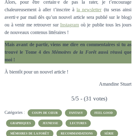
Alors, pour être certain⋅e de pas la rater, je t’encourage
chaleureusement à aller t’inscrire à
la newsletter
(tu seras ainsi
averti⋅e par mail dès qu’un nouvel article sera publié sur le blog)
ou à venir me retrouver sur
Instagram
où je publie tous les jours
de nouveaux contenus littéraires !
Mais avant de partir, viens me dire en commentaires si tu as
trouvé le Tome 4 des
Mémoires de la Forêt
aussi réussi que
moi !
À bientôt pour un nouvel article !
Amandine Stuart
5/5 - (31 votes)
Catégories :
COUPS DE CŒUR
FANTASY
FEEL GOOD
GRAPHIQUES
JEUNESSE
LECTURES
MÉMOIRES DE LA FORÊT
RECOMMANDATIONS
SÉRIE