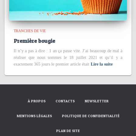
TRANCHES DE VIE
Première bougie
Il n’y a pas à dire : 1 an ça passe vite. J’ai beaucoup de mal à
réaliser que nous sommes le 18 juillet 2021 et qu’il y a
exactement 365 jours le premier article était
Lire la suite
À PROPOS
CONTACTS
NEWSLETTER
MENTIONS LÉGALES
POLITIQUE DE CONFIDENTIALITÉ
PLAN DE SITE