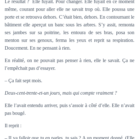
Le résultat ? Elle fuyait. Pour changer. Elle fuyait en ce moment
même, courant pour aller elle ne savait trop où. Elle poussa une
porte et se retrouva dehors. C’était bien, dehors. En contournant le
bâtiment elle aperçut un banc sous les arbres. S’y assit, remonta
ses jambes sur sa poitrine, les entoura de ses bras, posa son
menton sur ses genoux, ferma les yeux et reprit sa respiration.
Doucement. En ne pensant à rien.
En réalité, on ne pouvait pas penser à rien, elle le savait. Ça ne
l’empêchait pas d’essayer.
– Ça fait sept mois.
Deux-cent-trente-et-un jours, mais qui compte vraiment ?
Elle l’avait entendu arriver, puis s’assoir à côté d’elle. Elle n’avait
pas bougé.
Il reprit :
– II va falloir que tu en parles, tu sais ? A un moment donné. (Elle