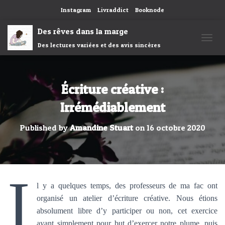
Instagram
Livraddict
Booknode
Des rêves dans la marge
Des lectures variées et des avis sincères
OUVRI
Écriture créative :
Irrémédiablement
Published by
Amandine Stuart
on
16 octobre 2020
I
l y a quelques temps, des professeurs de ma fac ont
organisé un atelier d’écriture créative. Nous étions
absolument libre d’y participer ou non, cet exercice
ayant simplement pour but d’exercer notre plume, puis