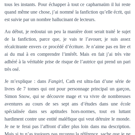
tous les instants. Pour échapper à tout ce capharnaüm il lui reste
quand même une chose, j’ai nommé la fanfiction qu’elle écrit, qui
est suivie par un nombre hallucinant de lecteurs.
Au début, je redoutai un peu la manière dont serait traité le sujet
de la fanfiction, parce que, je vais te l’avouer, je suis assez
récalcitrante envers ce procédé d’écriture. Je n’aime pas en lire et
ai du mal à en comprendre l’intérêt. Mais en fait j’ai très vite
adhéré à la véritable prise de risque de l’autrice qui prend un pari
très osé.
Je m’explique : dans
Fangirl
, Cath est ultra-fan d’une série de
livres de 7 tomes qui ont pour personnage principal un garçon,
Simon Snow, qui se découvre mage et va vivre de nombreuses
aventures au cours de ses sept ans d’études dans une école
spécialisée dans ses aptitudes hors-normes, tout en luttant
hardiment contre une entité maléfique qui veut détruire le monde.
Je ne te ferai pas l’affront d’aller plus loin dans ma description.
Mais si tu n’as toujours pas reconnu la référence, sache que je ne