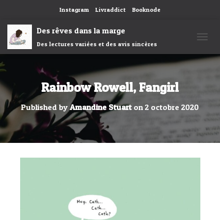
Instagram
Livraddict
Booknode
Des rêves dans la marge
Des lectures variées et des avis sincères
OUVRI
Rainbow Rowell, Fangirl
Published by
Amandine Stuart
on
2 octobre 2020