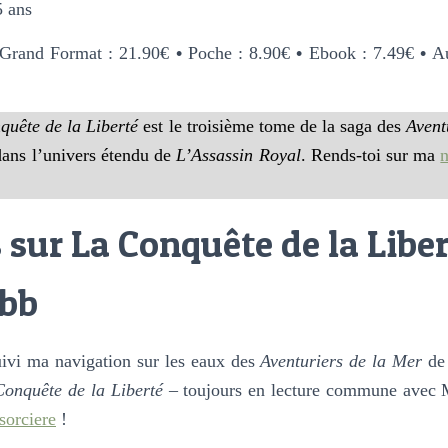
5 ans
 Grand Format : 21.90€
•
Poche : 8.90€
•
Ebook : 7.49€
•
Au
quête de la Liberté
est le troisième tome de la saga des
Avent
dans l’univers étendu de
L’Assassin Royal
. Rends-toi sur ma
n
sur La Conquête de la Liber
obb
uivi ma navigation sur les eaux des
Aventuriers de la Mer
de 
onquête de la Liberté
– toujours en lecture commune avec
sorciere
!