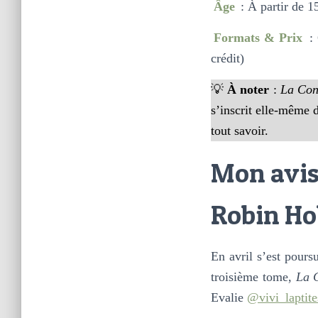
Âge
: À partir de 1
Formats & Prix
:
crédit)
💡
À noter
:
La Con
s’inscrit elle-même 
tout savoir.
Mon avis 
Robin H
En avril s’est pours
troisième tome,
La C
Evalie
@vivi_laptite