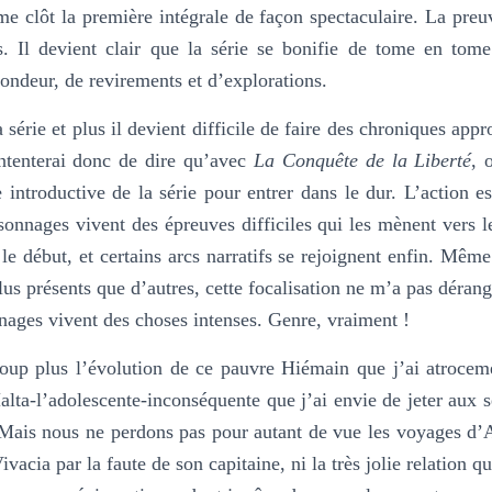
clôt la première intégrale de façon spectaculaire. La preuv
s. Il devient clair que la série se bonifie de tome en tom
fondeur, de revirements et d’explorations.
 série et plus il devient difficile de faire des chroniques app
ontenterai donc de dire qu’avec
La Conquête de la Liberté
, 
e introductive de la série pour entrer dans le dur. L’action e
sonnages vivent des épreuves difficiles qui les mènent vers le
 le début, et certains arcs narratifs se rejoignent enfin. Même
us présents que d’autres, cette focalisation ne m’a pas déran
nnages vivent des choses intenses. Genre, vraiment !
coup plus l’évolution de ce pauvre Hiémain que j’ai atrocem
lta-l’adolescente-inconséquente que j’ai envie de jeter aux s
 Mais nous ne perdons pas pour autant de vue les voyages d’
Vivacia par la faute de son capitaine, ni la très jolie relation q