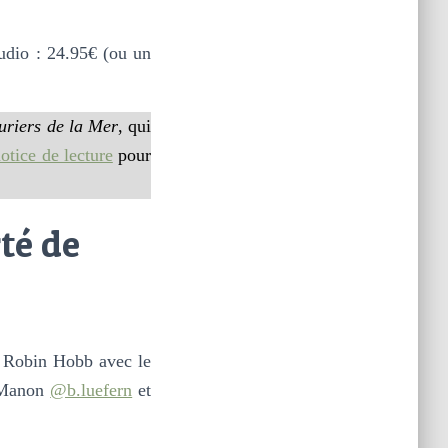
dio : 24.95€ (ou un
uriers de la Mer
, qui
otice de lecture
pour
té de
Robin Hobb avec le
 Manon
@b.luefern
et