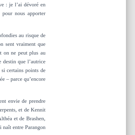
e : je l’ai dévoré en
e pour nous apporter
rofondies au risque de
on sent vraiment que
st on ne peut plus au
 destin que l’autrice
 si certains points de
gée – parce qu’encore
ent envie de prendre
erpents, et de Kennit
Althéa et de Brashen,
ui naît entre Parangon