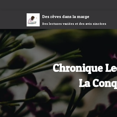
Des rêves dans la marge
Des lectures variées et des avis sincères
Chronique Lec
La Conq