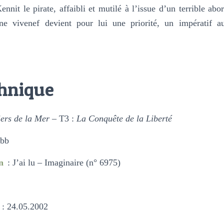
nnit le pirate, affaibli et mutilé à l’issue d’un terrible abo
une vivenef devient pour lui une priorité, un impératif a
chnique
iers de la Mer
– T3 :
La Conquête de la Liberté
obb
n
: J’ai lu – Imaginaire (n° 6975)
: 24.05.2002