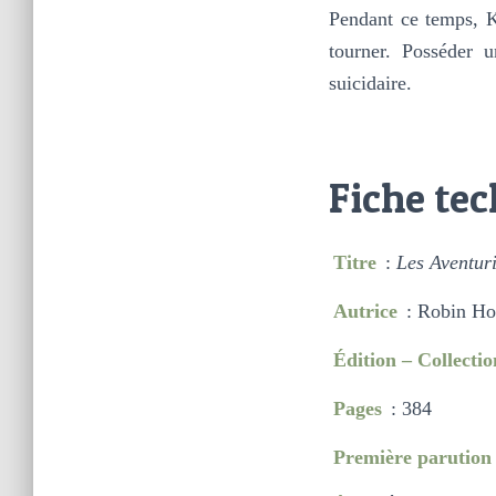
Pendant ce temps, Ke
tourner. Posséder 
suicidaire.
Fiche te
Titre
:
Les Aventur
Autrice
: Robin H
Édition – Collectio
Pages
: 384
Première parution