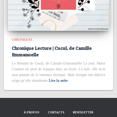
CHRONIQUES
Chronique Lecture | Cucul, de Camille
Emmanuelle
Le Résumé de Cucul, de Camille Emmanuelle Le jour, Marie
Couston est prof de français dans un lycée. La nuit, elle écrit
sous pseudo de la romance érotique. Mais lorsque son éditrice
exige qu’elle abandonne
Lire la suite
À PROPOS
CONTACTS
NEWSLETTER