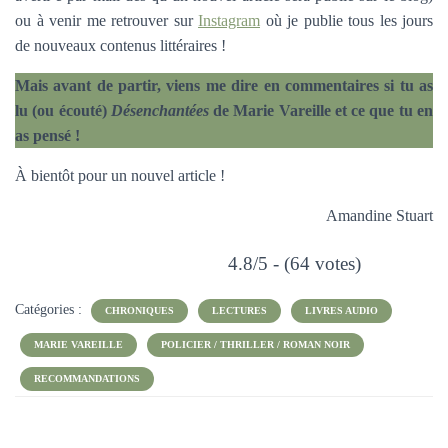
ou à venir me retrouver sur
Instagram
où je publie tous les jours
de nouveaux contenus littéraires !
Mais avant de partir, viens me dire en commentaires si tu as
lu (ou écouté)
Désenchantées
de Marie Vareille et ce que tu en
as pensé !
À bientôt pour un nouvel article !
Amandine Stuart
4.8/5 - (64 votes)
Catégories :
CHRONIQUES
LECTURES
LIVRES AUDIO
MARIE VAREILLE
POLICIER / THRILLER / ROMAN NOIR
RECOMMANDATIONS