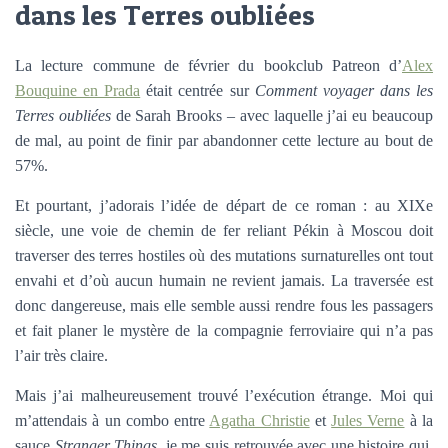
dans les Terres oubliées
La lecture commune de février du bookclub Patreon d’
Alex
Bouquine en Prada
était centrée sur
Comment voyager dans les
Terres oubliées
de Sarah Brooks – avec laquelle j’ai eu beaucoup
de mal, au point de finir par abandonner cette lecture au bout de
57%.
Et pourtant, j’adorais l’idée de départ de ce roman : au XIXe
siècle, une voie de chemin de fer reliant Pékin à Moscou doit
traverser des terres hostiles où des mutations surnaturelles ont tout
envahi et d’où aucun humain ne revient jamais. La traversée est
donc dangereuse, mais elle semble aussi rendre fous les passagers
et fait planer le mystère de la compagnie ferroviaire qui n’a pas
l’air très claire.
Mais j’ai malheureusement trouvé l’exécution étrange. Moi qui
m’attendais à un combo entre
Agatha Christie
et
Jules Verne
à la
sauce
Stranger Things
, je me suis retrouvée avec une histoire qui,