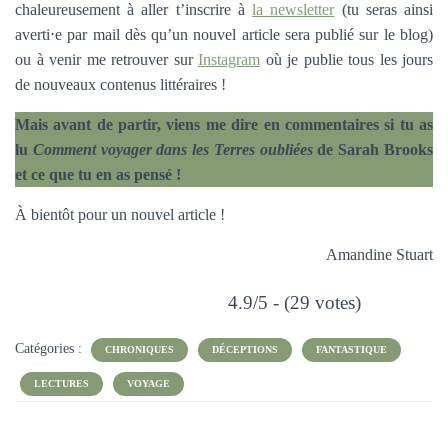
chaleureusement à aller t’inscrire à
la newsletter
(tu seras ainsi
averti⋅e par mail dès qu’un nouvel article sera publié sur le blog)
ou à venir me retrouver sur
Instagram
où je publie tous les jours
de nouveaux contenus littéraires !
Mais avant de partir, viens me dire en commentaires si tu as
lu
Comment voyager dans les Terres oubliées
de Sarah Brooks
et ce que tu en as pensé !
À bientôt pour un nouvel article !
Amandine Stuart
4.9/5 - (29 votes)
Catégories :
CHRONIQUES
DÉCEPTIONS
FANTASTIQUE
LECTURES
VOYAGE