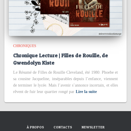
CHRONIQUES
Chronique Lecture | Filles de Rouille, de
Gwendolyn Kiste
Le Résumé de Filles de Rouille Cleveland, été 1980. Phoebe et
sa cousine Jacqueline, inséparables depuis l’enfance, viennent
de terminer le lycée. Mais l’avenir s’annonce incertain, et elles
rêvent de fuir leur quartier rongé par
Lire la suite
À PROPOS
CONTACTS
NEWSLETTER