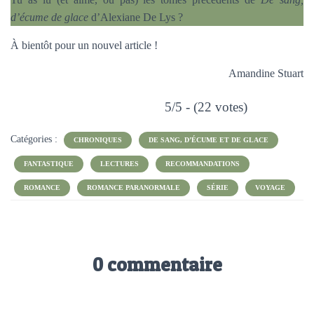
d’écume de glace
d’Alexiane De Lys ?
À bientôt pour un nouvel article !
Amandine Stuart
5/5 - (22 votes)
Catégories :
CHRONIQUES
DE SANG, D’ÉCUME ET DE GLACE
FANTASTIQUE
LECTURES
RECOMMANDATIONS
ROMANCE
ROMANCE PARANORMALE
SÉRIE
VOYAGE
0 commentaire