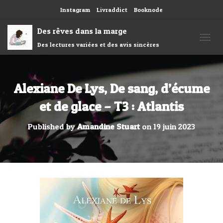
Instagram
Livraddict
Booknode
Des rêves dans la marge
Des lectures variées et des avis sincères
OUVRI
Alexiane De Lys, De sang, d’écume
et de glace – T3 : Atlantis
Published by
Amandine Stuart
on
19 juin 2023