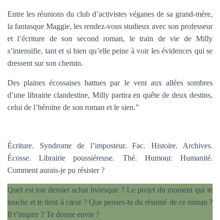
Entre les réunions du club d’activistes véganes de sa grand-mère,
la fantasque Maggie, les rendez-vous studieux avec son professeur
et l’écriture de son second roman, le train de vie de Milly
s’intensifie, tant et si bien qu’elle peine à voir les évidences qui se
dressent sur son chemin.
Des plaines écossaises battues par le vent aux allées sombres
d’une librairie clandestine, Milly partira en quête de deux destins,
celui de l’héroïne de son roman et le sien.”
Écriture. Syndrome de l’imposteur. Fac. Histoire. Archives.
Écosse. Librairie poussiéreuse. Thé. Humour. Humanité.
Comment aurais-je pu résister ?
Quel est ton dernier achat livresque ? Le projet du moment qui te
touche et te tient à cœur ? Que penses-tu du résumé de ce roman ?
Il t’inspire ? Te donne envie ?