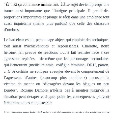
“💥”. Et ça commence maintenant.
💥Le sujet devient presqu’une
trame aussi importante que l’intrigue principale. Il prend des
proportions importantes et plonge le récit dans une ambiance tout
aussi inquiétante (même plus parfois) que celle des chasseurs
d’ombres.
Le harceleur est un personnage abject qui emploie des techniques
tout aussi machiavéliques et repoussantes. Charlotte, notre
héroïne, fait preuve de réactions tout à fait réalistes face à ces
agressions répétées – de même que les personnages secondaires
qui l’entourent (meilleure amie, collègue féminine, DRH, patron,
…). Si certains ne sont pas aveugles devant le comportement de
l’agresseur, d’autres (beaucoup plus nombreux) accusent la
victime de mentir ou “d’exagérer devant les blagues un peu
lourdes”. Roxane Dambre n’hésite pas à montrer jusqu’où la
situation peut déraper et à quel point les conséquences peuvent
être dramatiques et injustes.💥
J’ai, encore une fois, été très agréablement surprise de voir ce sujet