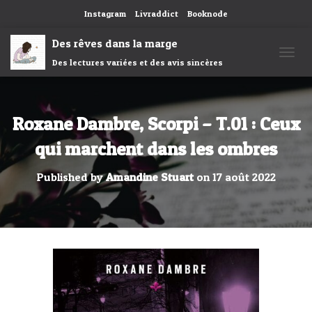
Instagram
Livraddict
Booknode
Des rêves dans la marge
Des lectures variées et des avis sincères
OUVRI
Roxane Dambre, Scorpi – T.01 : Ceux
qui marchent dans les ombres
Published by
Amandine Stuart
on
17 août 2022