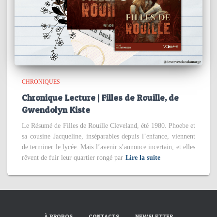
CHRONIQUES
Chronique Lecture | Filles de Rouille, de
Gwendolyn Kiste
Le Résumé de Filles de Rouille Cleveland, été 1980. Phoebe et
sa cousine Jacqueline, inséparables depuis l’enfance, viennent
de terminer le lycée. Mais l’avenir s’annonce incertain, et elles
rêvent de fuir leur quartier rongé par
Lire la suite
À PROPOS
CONTACTS
NEWSLETTER