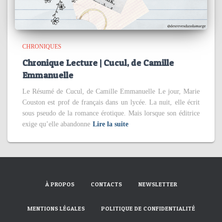
CHRONIQUES
Chronique Lecture | Cucul, de Camille
Emmanuelle
Le Résumé de Cucul, de Camille Emmanuelle Le jour, Marie
Couston est prof de français dans un lycée. La nuit, elle écrit
sous pseudo de la romance érotique. Mais lorsque son éditrice
exige qu’elle abandonne
Lire la suite
À PROPOS
CONTACTS
NEWSLETTER
MENTIONS LÉGALES
POLITIQUE DE CONFIDENTIALITÉ