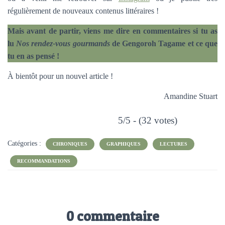
régulièrement de nouveaux contenus littéraires !
Mais avant de partir, viens me dire en commentaires si tu as
lu
Nos rendez-vous gourmands
de Gengoroh Tagame et ce que
tu en as pensé !
À bientôt pour un nouvel article !
Amandine Stuart
5/5 - (32 votes)
Catégories :
CHRONIQUES
GRAPHIQUES
LECTURES
RECOMMANDATIONS
0 commentaire