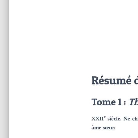
Résumé d
Tome 1 :
Th
e
XXII
siècle. Ne ch
âme sœur.