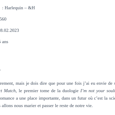
: Harlequin – &H
560
08.02.2023
5 ans
s
rement, mais je dois dire que pour une fois j’ai eu envie de 
ct Match
, le premier tome de la duologie
I’m not your sou
omance a une place importante, dans un futur où c’est la sci
allons nous marier et passer le reste de notre vie.