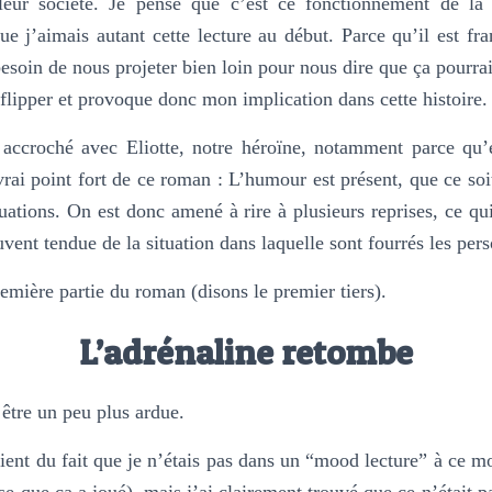
leur société. Je pense que c’est ce fonctionnement de la 
 que j’aimais autant cette lecture au début. Parce qu’il est fr
besoin de nous projeter bien loin pour nous dire que ça pourrai
 flipper et provoque donc mon implication dans cette histoire.
 accroché avec Eliotte, notre héroïne, notamment parce qu’el
 vrai point fort de ce roman : L’humour est présent, que ce soi
tuations. On est donc amené à rire à plusieurs reprises, ce qu
vent tendue de la situation dans laquelle sont fourrés les per
remière partie du roman (disons le premier tiers).
L’adrénaline retombe
 être un peu plus ardue.
 vient du fait que je n’étais pas dans un “mood lecture” à ce m
se que ça a joué), mais j’ai clairement trouvé que ce n’était p