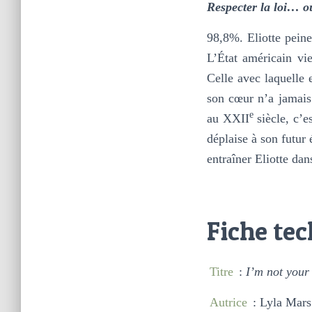
Respecter la loi… o
98,8%. Eliotte peine
L’État américain vi
Celle avec laquelle
son cœur n’a jamais 
e
au XXII
siècle, c’e
déplaise à son futur é
entraîner Eliotte da
Fiche te
Titre
:
I’m not your
Autrice
: Lyla Mars