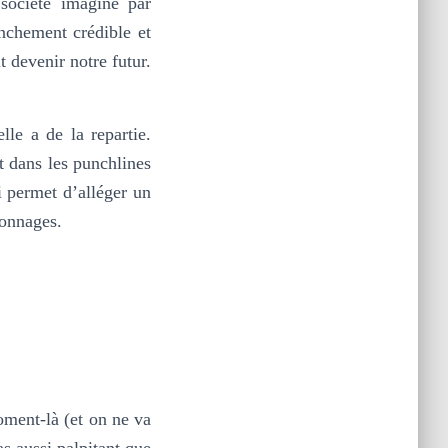
société imaginé par
anchement crédible et
t devenir notre futur.
le a de la repartie.
t dans les punchlines
i permet d’alléger un
sonnages.
oment-là (et on ne va
as aussi palpitant que