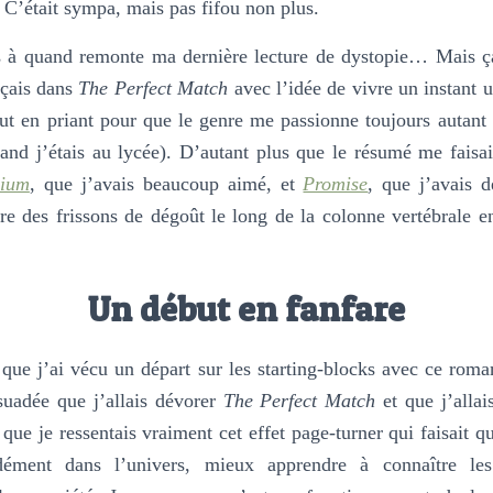
: C’était sympa, mais pas fifou non plus.
us à quand remonte ma dernière lecture de dystopie… Mais ça
nçais dans
The Perfect Match
avec l’idée de vivre un instant 
t en priant pour que le genre me passionne toujours autant 
and j’étais au lycée). D’autant plus que le résumé me faisai
rium
, que j’avais beaucoup aimé, et
Promise
, que j’avais d
ore des frissons de dégoût le long de la colonne vertébrale 
Un début en fanfare
que j’ai vécu un départ sur les starting-blocks avec ce rom
suadée que j’allais dévorer
The Perfect Match
et que j’allai
que je ressentais vraiment cet effet page-turner qui faisait q
dément dans l’univers, mieux apprendre à connaître le