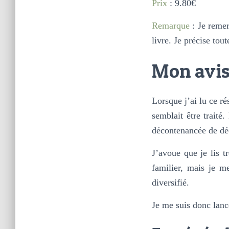
Prix
: 9.80€
Remarque
: Je reme
livre. Je précise tou
Mon avi
Lorsque j’ai lu ce r
semblait être traité.
décontenancée de dé
J’avoue que je lis t
familier, mais je me
diversifié.
Je me suis donc lan