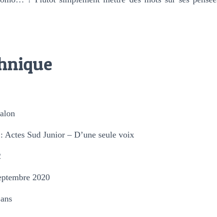
chnique
ralon
: Actes Sud Junior – D’une seule voix
2
eptembre 2020
 ans