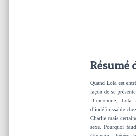
Résumé d
Quand Lola est entré
façon de se présent
D’inconnue, Lola 
d’indéfinissable chez
Charlie mais certai
sexe. Pourquoi faud
étiquette – hétéro,