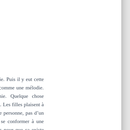
. Puis il y eut cette
, comme une mélodie.
mie. Quelque chose
 Les filles plaisent à
e personne, pas d’un
i se conformer à une
s pour que ça existe