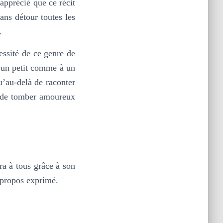
 apprécié que ce récit
ns détour toutes les
.
essité de ce genre de
à un petit comme à un
u’au-delà de raconter
it de tomber amoureux
ra à tous grâce à son
u propos exprimé.