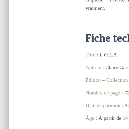
vraiment.
Fiche te
Titre
:
L.O.L.A.
Autrice
: Claire Gar
Édition – Collection
Nombre de page
: 7
Date de parution
: S
Âge
: À partir de 14