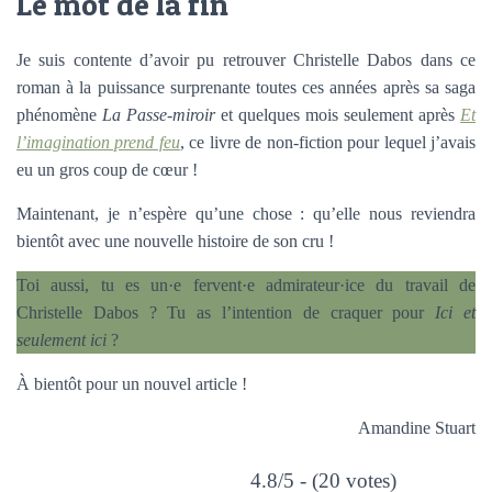
Le mot de la fin
Je suis contente d’avoir pu retrouver Christelle Dabos dans ce
roman à la puissance surprenante toutes ces années après sa saga
phénomène
La Passe-miroir
et quelques mois seulement après
Et
l’imagination prend feu
, ce livre de non-fiction pour lequel j’avais
eu un gros coup de cœur !
Maintenant, je n’espère qu’une chose : qu’elle nous reviendra
bientôt avec une nouvelle histoire de son cru !
Toi aussi, tu es un·e fervent·e admirateur·ice du travail de
Christelle Dabos ? Tu as l’intention de craquer pour
Ici et
seulement ici
?
À bientôt pour un nouvel article !
Amandine Stuart
4.8/5 - (20 votes)