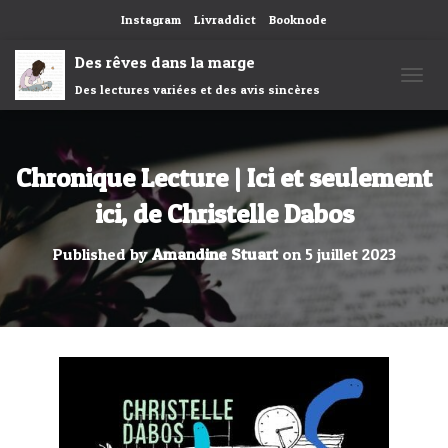
Instagram
Livraddict
Booknode
Des rêves dans la marge
Des lectures variées et des avis sincères
OUVRI
Chronique Lecture | Ici et seulement
ici, de Christelle Dabos
Published by
Amandine Stuart
on
5 juillet 2023