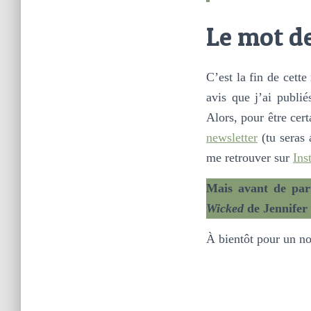
Le mot de
C’est la fin de cett
avis que j’ai publi
Alors, pour être cert
newsletter
(tu seras 
me retrouver sur
Ins
Mais avant de part
Wicked
de Jennifer 
À bientôt pour un nou