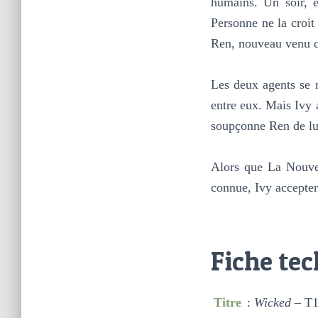
humains. Un soir, e
Personne ne la croit
Ren, nouveau venu qu
Les deux agents se r
entre eux. Mais Ivy a
soupçonne Ren de l
Alors que La Nouvel
connue, Ivy acceptera
Fiche te
Titre
:
Wicked
– T1