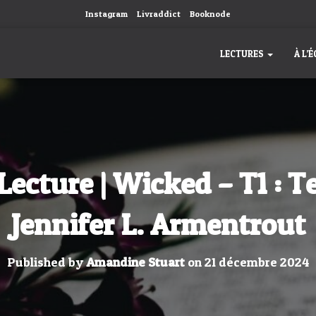
Instagram
Livraddict
Booknode
LECTURES
À L’
ecture | Wicked – T1 : T
Jennifer L. Armentrout
Published by
Amandine Stuart
on
21 décembre 2024