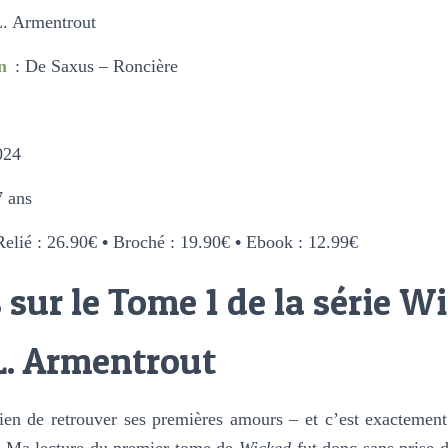
 L. Armentrout
n
: De Saxus – Roncière
024
7 ans
Relié : 26.90€
•
Broché : 19.90€
•
Ebook : 12.99€
sur le Tome 1 de la série W
L. Armentrout
bien de retrouver ses premières amours – et c’est exactement
. Ma lecture du premier tome de
Wicked
fut donc sans prise d