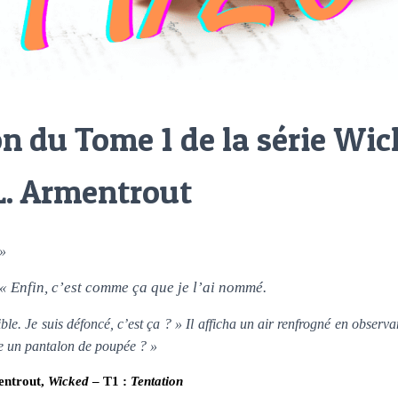
on du Tome 1 de la série Wi
L. Armentrout
 »
 « Enfin, c’est comme ça que je l’ai nommé.
ble. Je suis défoncé, c’est ça ? » Il afficha un air renfrogné en observ
te un pantalon de poupée ? »
entrout,
Wicked
– T1 :
Tentation