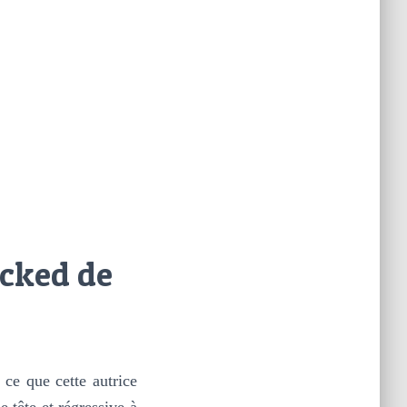
icked de
 ce que cette autrice
e tête et régressive à