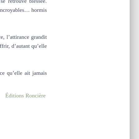
se retrouve blessée.
s incroyables… hormis
, l’attirance grandit
frir, d’autant qu’elle
e qu’elle ait jamais
Éditions Roncière