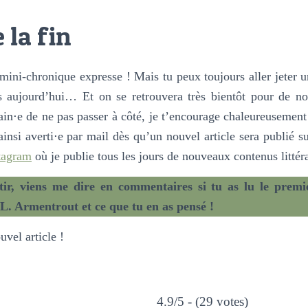
 la fin
e mini-chronique expresse ! Mais tu peux toujours aller jeter u
és aujourd’hui… Et on se retrouvera très bientôt pour de no
ain⋅e de ne pas passer à côté, je t’encourage chaleureusement 
ainsi averti⋅e par mail dès qu’un nouvel article sera publié su
tagram
où je publie tous les jours de nouveaux contenus littéra
ir, viens me dire en commentaires si tu as lu le premi
L. Armentrout et ce que tu en as pensé !
vel article !
4.9/5 - (29 votes)