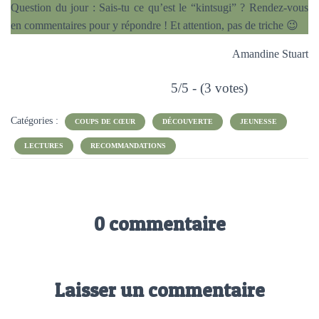
Question du jour : Sais-tu ce qu’est le “kintsugi” ? Rendez-vous
en commentaires pour y répondre ! Et attention, pas de triche 😉
Amandine Stuart
5/5 - (3 votes)
Catégories :
COUPS DE CŒUR
DÉCOUVERTE
JEUNESSE
LECTURES
RECOMMANDATIONS
0 commentaire
Laisser un commentaire