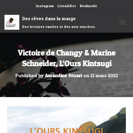
Instagram
Livraddict
Booknode
Des rêves dans la marge
Des lectures variées et des avis sincères
OUVRI
Victoire de Changy & Marine
Schneider, L’Ours Kintsugi
Published by
Amandine Stuart
on
21 mars 2022