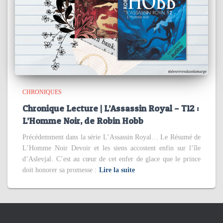
CHRONIQUES
Chronique Lecture | L’Assassin Royal – T12 :
L’Homme Noir, de Robin Hobb
Précédemment dans la série L’Assassin Royal… Le Résumé de
L’Homme Noir Devoir et les siens accostent enfin sur l’île
d’Aslevjal. C’est au cœur de cet enfer de glace que le prince
doit honorer sa promesse :
Lire la suite