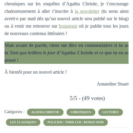
chroniques sur les enquêtes d’Agatha Christie, je t’encourage
chaleureusement à aller t’inscrire à
la newsletter
(tu seras ainsi
averti⋅e par mail dès qu’un nouvel article sera publié sur le blog)
ou à venir me retrouver sur
Instagram
où je publie tous les jours
de nouveaux contenus littéraires !
Mais avant de partir, viens me dire en commentaires si tu as
lu
Tant que brillera le jour
d’Agatha Christie et ce que tu en as
pensé !
À bientôt pour un nouvel article !
Amandine Stuart
5/5 - (49 votes)
Catégories :
AGATHA CHRISTIE
CHRONIQUES
LECTURES
LES CLASSIQUES
POLICIER / THRILLER / ROMAN NOIR