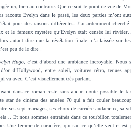
gée ici, bien au contraire. Que ce soit le point de vue de Mo
ous raconte Evelyn dans le passé, les deux parties m’ont aut
’était pour des raisons différentes. J’ai ardemment cherché 
deux et le fameux mystère qu’Evelyn était censée lui révéler
rs autant dire que la révélation finale m’a laissée sur les
’est peu de le dire !
velyn Hugo
, c’est d’abord une ambiance incroyable. Nous 
d’or d’Hollywood, entre soleil, voitures rétro, tenues app
ui va avec. C’est visuellement très parlant.
isant dans ce roman reste sans aucun doute possible le fa
e star de cinéma des années 70 qui a fait couler beaucou
tre ses sept mariages, ses choix de carrière audacieux, sa sil
nels… Et nous sommes entraînés dans ce tourbillon totalemen
e. Une femme de caractère, qui sait ce qu’elle veut et est 