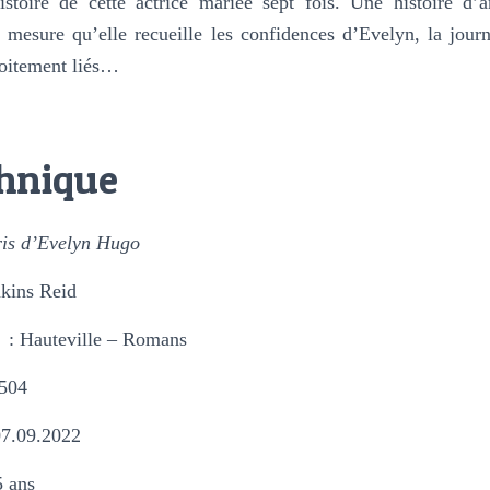
histoire de cette actrice mariée sept fois. Une histoire d’a
mesure qu’elle recueille les confidences d’Evelyn, la jour
troitement liés…
chnique
ris d’Evelyn Hugo
nkins Reid
: Hauteville – Romans
504
07.09.2022
5 ans