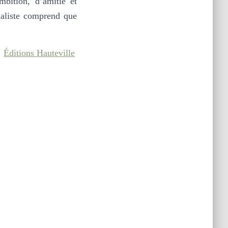
mbition, d’amitié et
naliste comprend que
Éditions Hauteville