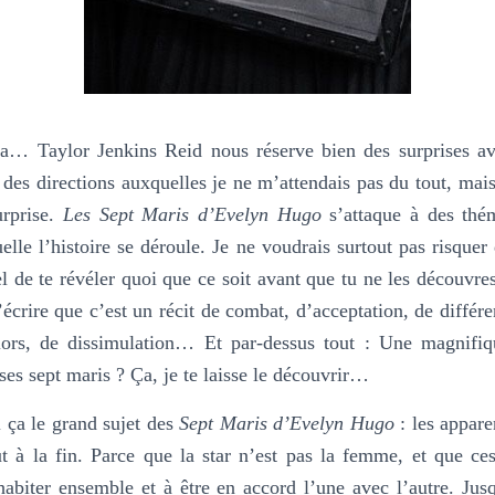
ça… Taylor Jenkins Reid nous réserve bien des surprises ave
 des directions auxquelles je ne m’attendais pas du tout, mais 
urprise.
Les Sept Maris d’Evelyn Hugo
s’attaque à des thé
elle l’histoire se déroule. Je ne voudrais surtout pas risquer 
el de te révéler quoi que ce soit avant que tu ne les découvre
’écrire que c’est un récit de combat, d’acceptation, de différe
 alors, de dissimulation… Et par-dessus tout : Une magnifiq
ses sept maris ? Ça, je te laisse le découvrir…
i ça le grand sujet des
Sept Maris d’Evelyn Hugo
: les appare
t à la fin. Parce que la star n’est pas la femme, et que ce
abiter ensemble et à être en accord l’une avec l’autre. Jusq