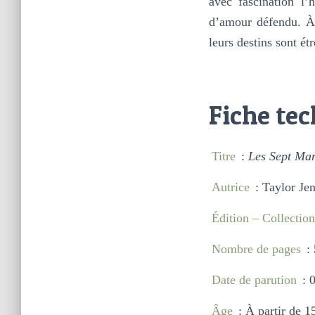
avec fascination l’
d’amour défendu. À 
leurs destins sont é
Fiche te
Titre
:
Les Sept Ma
Autrice
: Taylor Je
Édition – Collection
Nombre de pages
: 
Date de parution
: 
Âge
: À partir de 1